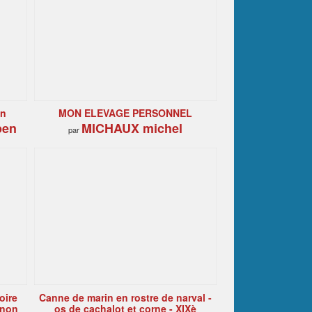
on
MON ELEVAGE PERSONNEL
pen
MICHAUX michel
par
oire
Canne de marin en rostre de narval -
anon
os de cachalot et corne - XIXè