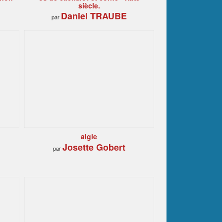
siècle.
Daniel TRAUBE
par
aigle
Josette Gobert
par