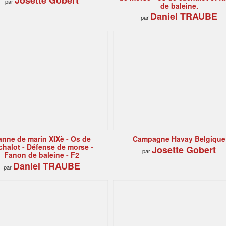
Josette Gobert
par
de baleine.
Daniel TRAUBE
par
anne de marin XIXè - Os de
Campagne Havay Belgique
chalot - Défense de morse -
Josette Gobert
par
Fanon de baleine - F2
Daniel TRAUBE
par