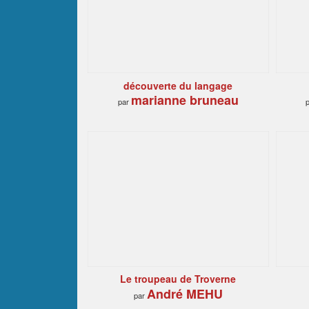
découverte du langage
marianne bruneau
par
Le troupeau de Troverne
André MEHU
par