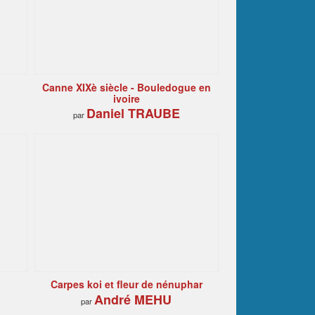
Canne XIXè siècle - Bouledogue en
ivoire
Daniel TRAUBE
par
Carpes koi et fleur de nénuphar
André MEHU
par