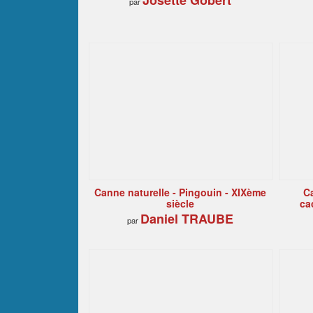
Josette Gobert
par
Canne naturelle - Pingouin - XIXème
C
siècle
ca
Daniel TRAUBE
par