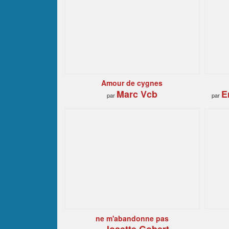
Amour de cygnes
Marc Vcb
E
par
par
ne m'abandonne pas