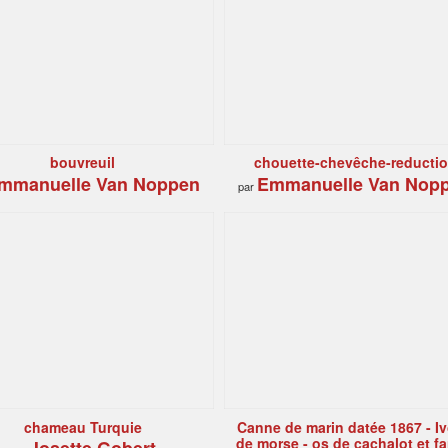
bouvreuil
chouette-chevêche-reducti
mmanuelle Van Noppen
Emmanuelle Van Nop
par
chameau Turquie
Canne de marin datée 1867 - Iv
de morse - os de cachalot et f