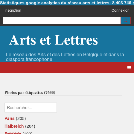
Statistiques google analytics du réseau arts et lettres: 8 403 74
Inscription
Connexion
Arts et Lettres
Photos par étiquettes (7655)
Paris
(205)
Halbreich
(204)
Frédéric
(199)