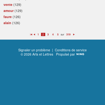
vente
(129)
amour
(129)
faure
(126)
alain
(126)
sur
1
2
3
4
5
319
P
P
S
re
ré
ui
m
c
v
ie
é
a
r
d
n
e
t
Signaler un problème
|
Conditions de service
n
t
© 2026 Arts et Lettres
Propulsé par