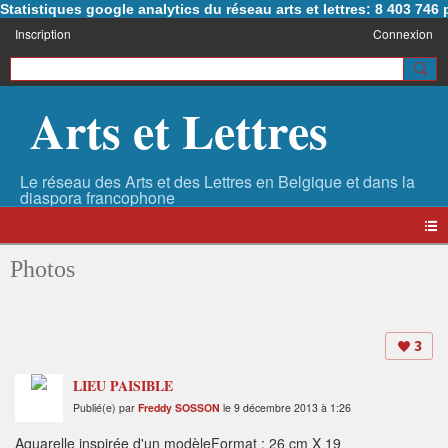
Statistiques google analytics du réseau arts et lettres: 8 403 74
Inscription
Connexion
Arts et Lettres
Photos
3
LIEU PAISIBLE
Publié(e) par
Freddy SOSSON
le 9 décembre 2013 à 1:26
Aquarelle inspirée d'un modèleFormat : 26 cm X 19