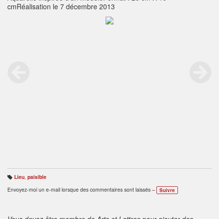
cmRéalisation le 7 décembre 2013
Lieu
,
paisible
B
ali
Envoyez-moi un e-mail lorsque des commentaires sont laissés –
Suivre
s
e
s
:
Vous devez être membre de Arts et Lettres pour ajouter des