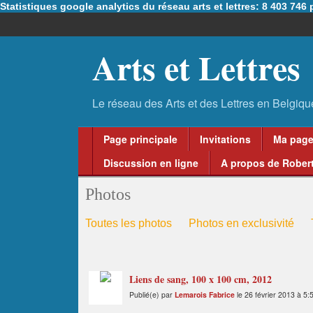
Statistiques google analytics du réseau arts et lettres: 8 403 74
Arts et Lettres
Page principale
Invitations
Ma pag
Discussion en ligne
A propos de Robert
Photos
Toutes les photos
Photos en exclusivité
Liens de sang, 100 x 100 cm, 2012
Publié(e) par
Lemarois Fabrice
le 26 février 2013 à 5: