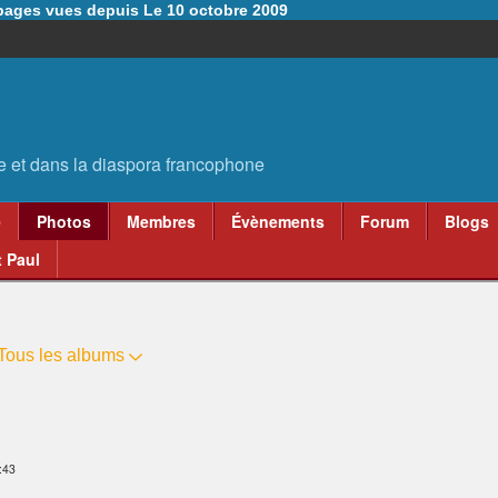
6 pages vues depuis Le 10 octobre 2009
e
Photos
Membres
Évènements
Forum
Blogs
 Paul
Tous les albums
:43