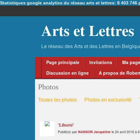
Statistiques google analytics du réseau arts et lettres: 8 403 74
Arts et Lettres
Page principale
Invitations
Ma pag
Discussion en ligne
A propos de Robert
Photos
Toutes les photos
Photos en exclusivité
'Liberté'
Publié(e) par
NANSON Jacqueline
le 24 avril 2016 à 6