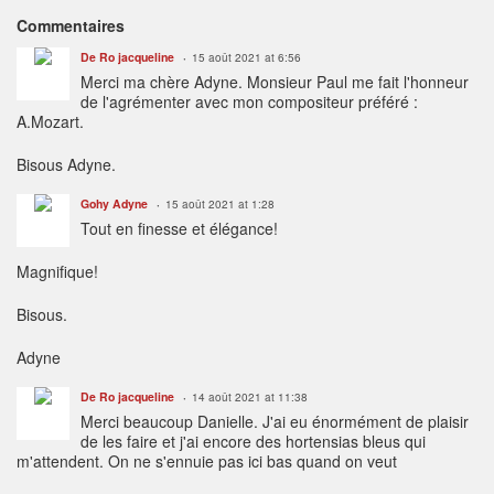
Commentaires
De Ro jacqueline
15 août 2021 at 6:56
Merci ma chère Adyne. Monsieur Paul me fait l'honneur
de l'agrémenter avec mon compositeur préféré :
A.Mozart.
Bisous Adyne.
Gohy Adyne
15 août 2021 at 1:28
Tout en finesse et élégance!
Magnifique!
Bisous.
Adyne
De Ro jacqueline
14 août 2021 at 11:38
Merci beaucoup Danielle. J'ai eu énormément de plaisir
de les faire et j'ai encore des hortensias bleus qui
m'attendent. On ne s'ennuie pas ici bas quand on veut