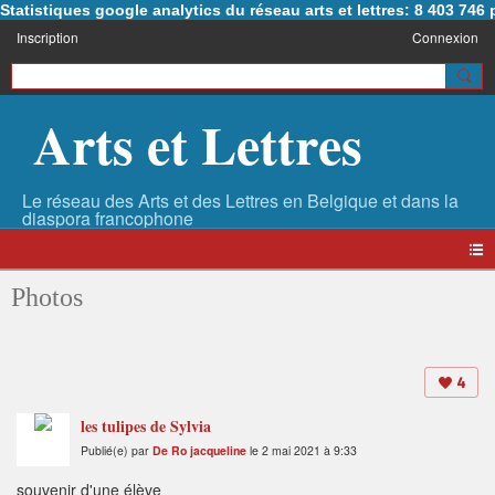
Statistiques google analytics du réseau arts et lettres: 8 403 74
Inscription
Connexion
Arts et Lettres
Photos
4
les tulipes de Sylvia
Publié(e) par
De Ro jacqueline
le 2 mai 2021 à 9:33
souvenir d'une élève