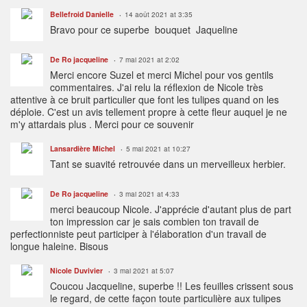
Bellefroid Danielle
14 août 2021 at 3:35
Bravo pour ce superbe bouquet Jaqueline
De Ro jacqueline
7 mai 2021 at 2:02
Merci encore Suzel et merci Michel pour vos gentils
commentaires. J'ai relu la réflexion de Nicole très
attentive à ce bruit particulier que font les tulipes quand on les
déploie. C'est un avis tellement propre à cette fleur auquel je ne
m'y attardais plus . Merci pour ce souvenir
Lansardière Michel
5 mai 2021 at 10:27
Tant se suavité retrouvée dans un merveilleux herbier.
De Ro jacqueline
3 mai 2021 at 4:33
merci beaucoup Nicole. J'apprécie d'autant plus de part
ton impression car je sais combien ton travail de
perfectionniste peut participer à l'élaboration d'un travail de
longue haleine. Bisous
Nicole Duvivier
3 mai 2021 at 5:07
Coucou Jacqueline, superbe !! Les feuilles crissent sous
le regard, de cette façon toute particulière aux tulipes