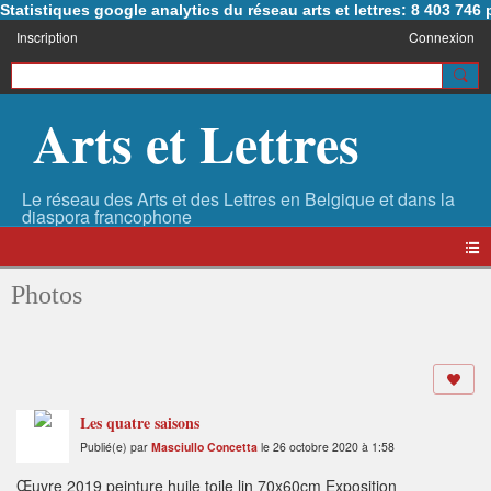
Statistiques google analytics du réseau arts et lettres: 8 403 74
Inscription
Connexion
Arts et Lettres
Photos
Les quatre saisons
Publié(e) par
Masciullo Concetta
le 26 octobre 2020 à 1:58
Œuvre 2019 peinture huile toile lin 70x60cm Exposition