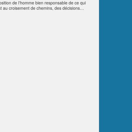
position de l'homme bien responsable de ce qui
est au croisement de chemins, des décisions
, qui représente ici le monde animal qui regarde nos
 de plaisir et la vérité d'une réalité bien plus
es nymphes de nous laisser à notre propre sort...