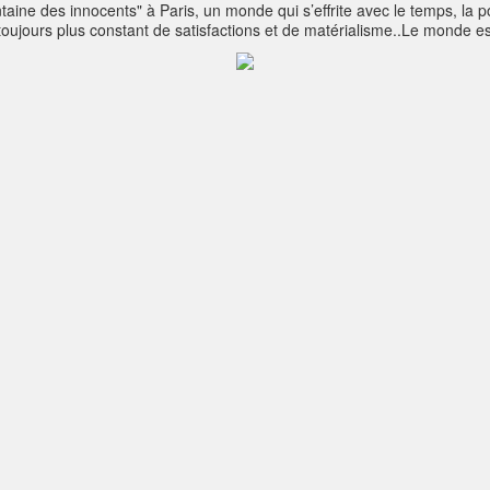
taine des innocents" à Paris, un monde qui s’effrite avec le temps, la 
n toujours plus constant de satisfactions et de matérialisme..Le monde 
l ne nous reste plus d'un désert, un désert d'austérité! Laly, mon chien 
ises sont prêtes, le fossé se creuse gentiment entre notre monde illusoire
d'équilibre tombent, pointues et tranchantes..le temps est venu pour c
on Canvas70cm x 50cm x 3cm
www.olamboray.com