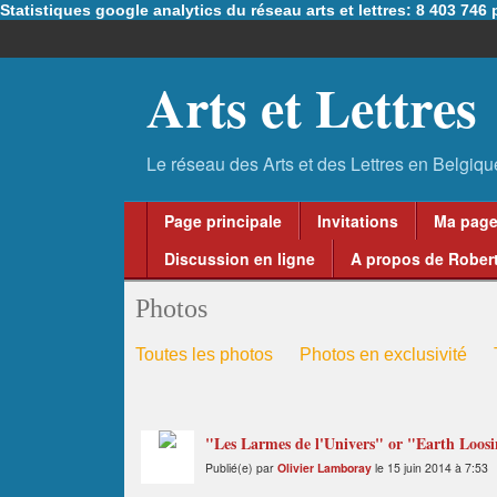
Statistiques google analytics du réseau arts et lettres: 8 403 74
Arts et Lettres
Page principale
Invitations
Ma pag
Discussion en ligne
A propos de Robert
Photos
Toutes les photos
Photos en exclusivité
"Les Larmes de l'Univers" or "Earth Loosi
Publié(e) par
Olivier Lamboray
le 15 juin 2014 à 7:53