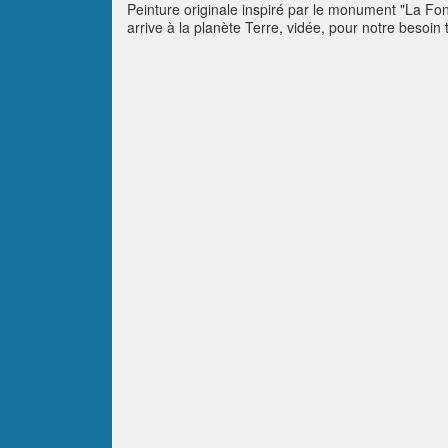
Peinture originale inspiré par le monument "La Fon
arrive à la planète Terre, vidée, pour notre besoi
importantes que l'humanité doit choisir, avant qu'i
actions sans pouvoir intervenir, juste subir, ses val
alarmante.Telle une épée de Damoclès, ces ruines 
Dans les sables mouvants de l'Or Noir...Acrylic 