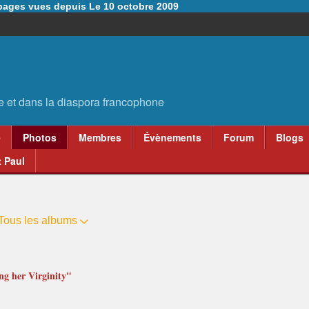
6 pages vues depuis Le 10 octobre 2009
e
Photos
Membres
Évènements
Forum
Blogs
 Paul
Tous les albums
ng her Virginity"