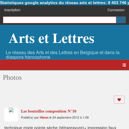
Statistiques google analytics du réseau arts et lettres: 8 403 74
Inscription
Connexion
Arts et Lettres
Photos
Les bouteilles composition N°10
Publié(e) par
Hbron
le 24 septembre 2012 à 1:09
technique mixte pointe sèche (tétragravure)+ impression faux