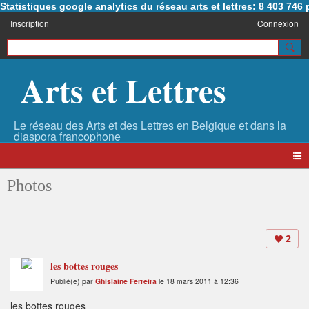
Statistiques google analytics du réseau arts et lettres: 8 403 74
Inscription
Connexion
Arts et Lettres
Photos
2
les bottes rouges
Publié(e) par
Ghislaine Ferreira
le 18 mars 2011 à 12:36
les bottes rouges