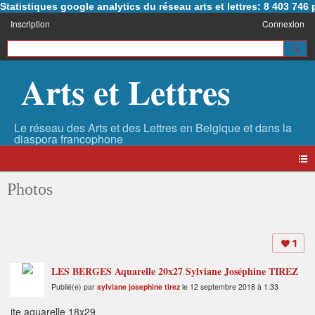
Statistiques google analytics du réseau arts et lettres: 8 403 74
Inscription
Connexion
Arts et Lettres
Photos
1
LES BERGES Aquarelle 20x27 Sylviane Joséphine TIREZ
Publié(e) par
sylviane josephine tirez
le 12 septembre 2018 à 1:33
ite aquarelle 18x29