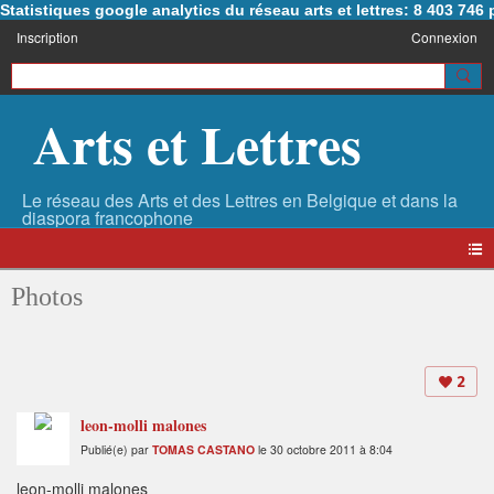
Statistiques google analytics du réseau arts et lettres: 8 403 74
Inscription
Connexion
Arts et Lettres
Photos
2
leon-molli malones
Publié(e) par
TOMAS CASTANO
le 30 octobre 2011 à 8:04
leon-molli malones