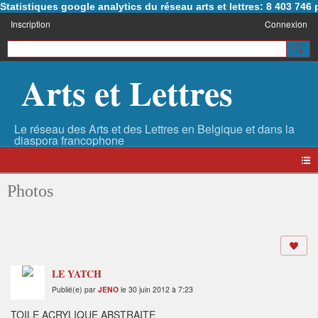
Statistiques google analytics du réseau arts et lettres: 8 403 74
Inscription
Connexion
Arts et Lettres
Photos
LE YATCH
Publié(e) par
JENO
le 30 juin 2012 à 7:23
TOILE ACRYLIQUE ABSTRAITE