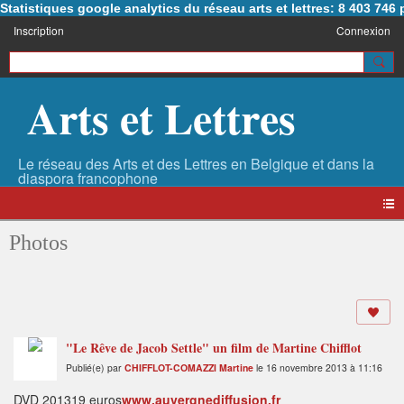
Statistiques google analytics du réseau arts et lettres: 8 403 74
Inscription
Connexion
Arts et Lettres
Photos
"Le Rêve de Jacob Settle" un film de Martine Chifflot
Publié(e) par
CHIFFLOT-COMAZZI Martine
le 16 novembre 2013 à 11:16
DVD 201319 euros
www.auvergnediffusion.fr