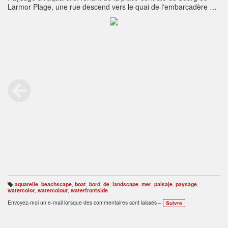
Larmor Plage, une rue descend vers le quai de l'embarcadère qui
borde l'extrémité de la plage de Toulhars.
aquarelle
,
beachscape
,
boat
,
bord
,
de
,
landscape
,
mer
,
paisaje
,
paysage
,
B
watercolor
,
watercolour
,
waterfrontside
ali
s
Envoyez-moi un e-mail lorsque des commentaires sont laissés –
Suivre
e
s
: