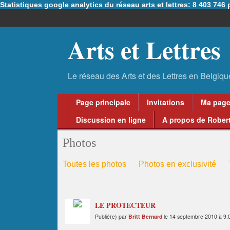
Statistiques google analytics du réseau arts et lettres: 8 403 74
Arts et Lettres
Page principale
Invitations
Ma pag
Discussion en ligne
A propos de Robert
Photos
Toutes les photos
Photos en exclusivité
LE PROTECTEUR
Publié(e) par
Britt Bernard
le 14 septembre 2010 à 9: