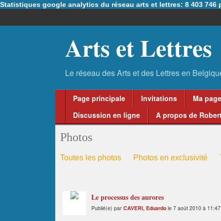
Statistiques google analytics du réseau arts et lettres: 8 403 74
Arts et Lettres
Page principale
Invitations
Ma pag
Discussion en ligne
A propos de Robert
Photos
Toutes les photos
Photos en exclusivité
Le processus des aurores
Publié(e) par
CAVERI, Eduardo
le 7 août 2010 à 11:47