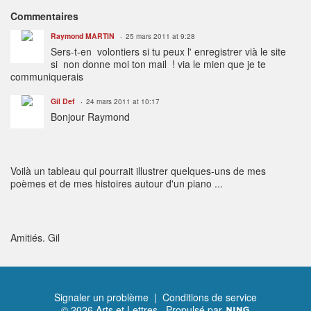
Commentaires
Raymond MARTIN
25 mars 2011 at 9:28
Sers-t-en volontiers si tu peux l' enregistrer vià le site
si non donne moi ton mail ! via le mien que je te
communiquerais
Gil Def
24 mars 2011 at 10:17
Bonjour Raymond
Voilà un tableau qui pourrait illustrer quelques-uns de mes
poèmes et de mes histoires autour d'un piano ...
Amitiés. Gil
Signaler un problème
|
Conditions de service
© 2026 Arts et Lettres
Propulsé par