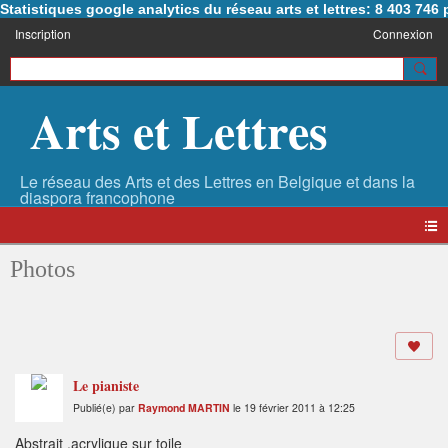
Statistiques google analytics du réseau arts et lettres: 8 403 74
Inscription
Connexion
Arts et Lettres
Photos
Le pianiste
Publié(e) par
Raymond MARTIN
le 19 février 2011 à 12:25
Abstrait .acrylique sur toile