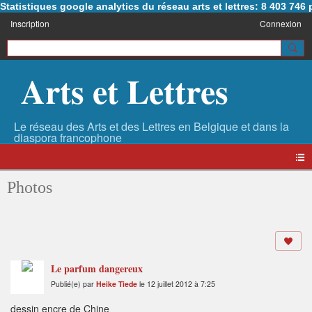
Statistiques google analytics du réseau arts et lettres: 8 403 74
Inscription
Connexion
Arts et Lettres
Photos
Le parfum dangereux
Publié(e) par
Heike Tiede
le 12 juillet 2012 à 7:25
dessin encre de Chine