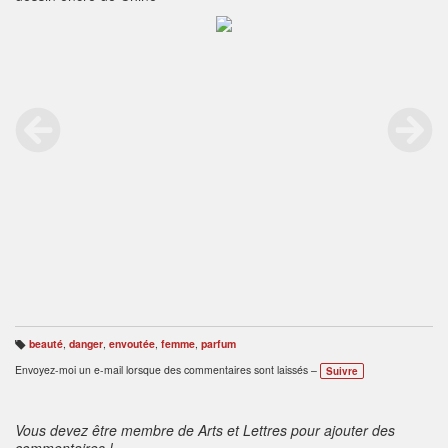
beauté
,
danger
,
envoutée
,
femme
,
parfum
B
ali
Envoyez-moi un e-mail lorsque des commentaires sont laissés –
Suivre
s
e
s
:
Vous devez être membre de Arts et Lettres pour ajouter des
commentaires !