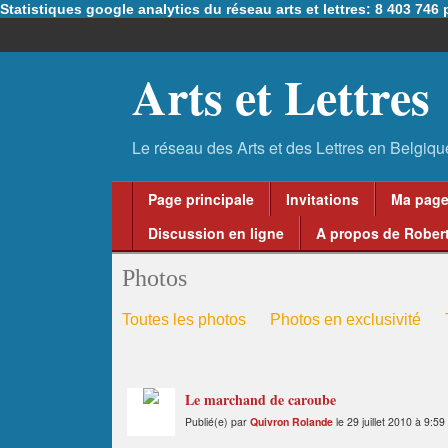
Statistiques google analytics du réseau arts et lettres: 8 403 74
Arts et Lettres
Page principale
Invitations
Ma pag
Discussion en ligne
A propos de Robert
Photos
Toutes les photos
Photos en exclusivité
Le marchand de caroube
Publié(e) par
Quivron Rolande
le 29 juillet 2010 à 9:59