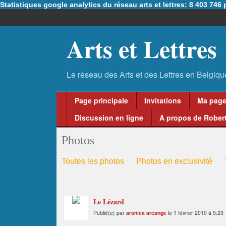
Statistiques google analytics du réseau arts et lettres: 8 403 74
Arts et Lettres
Page principale
Invitations
Ma pag
Discussion en ligne
A propos de Robert
Photos
Toutes les photos
Photos en exclusivité
Le Lézard
Publié(e) par
aronica arcange
le 1 février 2010 à 5:23