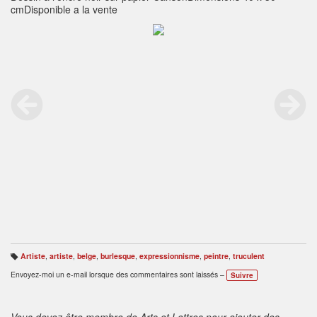
cmDisponible a la vente
Artiste
,
artiste
,
belge
,
burlesque
,
expressionnisme
,
peintre
,
truculent
B
ali
Envoyez-moi un e-mail lorsque des commentaires sont laissés –
Suivre
s
e
s
:
Vous devez être membre de Arts et Lettres pour ajouter des