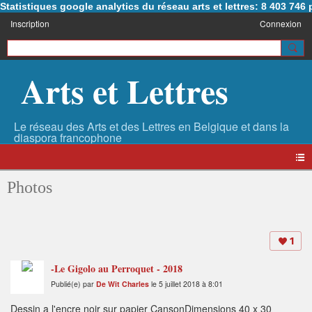
Statistiques google analytics du réseau arts et lettres: 8 403 74
Inscription
Connexion
Arts et Lettres
Photos
1
-Le Gigolo au Perroquet - 2018
Publié(e) par
De Wit Charles
le 5 juillet 2018 à 8:01
Dessin a l'encre noir sur papier CansonDimensions 40 x 30