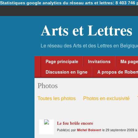
Statistiques google analytics du réseau arts et lettres: 8 403 74
Arts et Lettres
Page principale
Invitations
Ma pag
Discussion en ligne
A propos de Robert
Photos
Toutes les photos
Photos en exclusivité
Le feu brûle encore
Publié(e) par
Michel Boisvert
le 29 septembre 2009 à