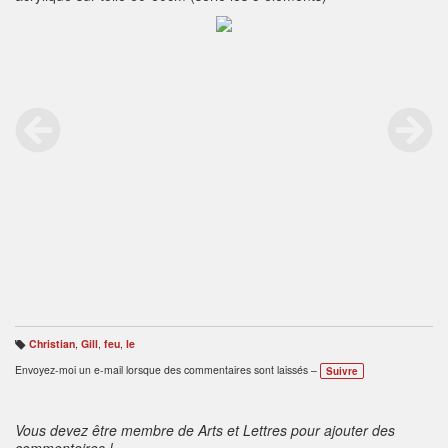
Christian
,
Gill
,
feu
,
le
B
ali
Envoyez-moi un e-mail lorsque des commentaires sont laissés –
Suivre
s
e
s
:
Vous devez être membre de Arts et Lettres pour ajouter des
commentaires !