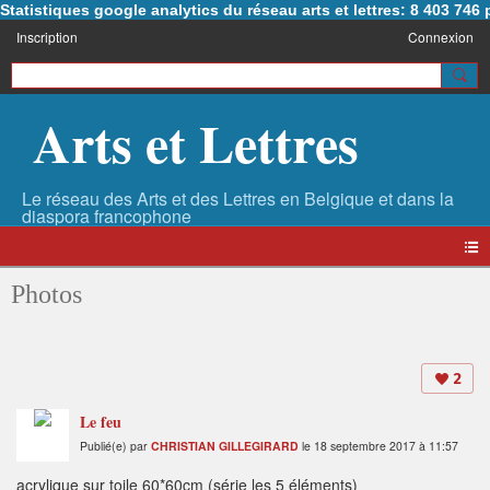
Statistiques google analytics du réseau arts et lettres: 8 403 74
Inscription
Connexion
Arts et Lettres
Photos
2
Le feu
Publié(e) par
CHRISTIAN GILLEGIRARD
le 18 septembre 2017 à 11:57
acrylique sur toile 60*60cm (série les 5 éléments)