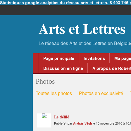
Statistiques google analytics du réseau arts et lettres: 8 403 74
Arts et Lettres
Page principale
Invitations
Ma pag
Discussion en ligne
A propos de Robert
Photos
Toutes les photos
Photos en exclusivité
Le défilé
Publié(e) par
András Végh
le 10 novembre 2010 à 10: