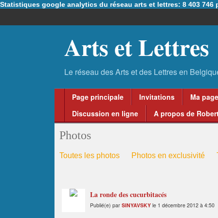
Statistiques google analytics du réseau arts et lettres: 8 403 74
Arts et Lettres
Page principale
Invitations
Ma pag
Discussion en ligne
A propos de Robert
Photos
Toutes les photos
Photos en exclusivité
La ronde des cucurbitacés
Publié(e) par
SINYAVSKY
le 1 décembre 2012 à 4:50