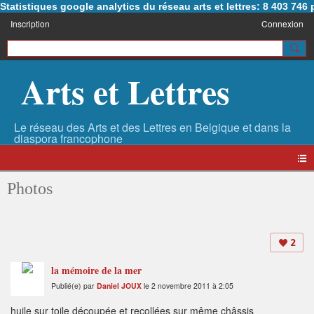
Statistiques google analytics du réseau arts et lettres: 8 403 74
Inscription
Connexion
Arts et Lettres
Photos
2
la mémoire de la mer
Publié(e) par
Daniel JOUX
le 2 novembre 2011 à 2:05
huile sur toile découpée et recollées sur même châssis