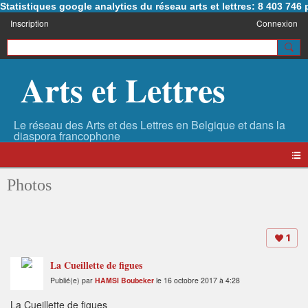
Statistiques google analytics du réseau arts et lettres: 8 403 74
Inscription
Connexion
Arts et Lettres
Photos
1
La Cueillette de figues
Publié(e) par
HAMSI Boubeker
le 16 octobre 2017 à 4:28
La Cueillette de figues