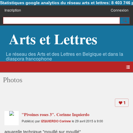
Statistiques google analytics du réseau arts et lettres: 8 403 74
Inscription
Connexion
Arts et Lettres
Photos
1
"Pivoines roses 3". Corinne Izquierdo
Publié(e) par
IZQUIERDO Corinne
le 29 avril 2015 à 9:00
aquarelle technique "mouillé sur mouillé"