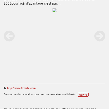
2008pour voir d'avantage c'est par
ici:
https://artisteprovence.com/fr/
ou par
là:
https://www.instagram.com/artisteprovence/
http://www.foxarte.com
B
ali
Envoyez-moi un e-mail lorsque des commentaires sont laissés –
Suivre
s
e
s
:
Vous devez être membre de Arts et Lettres pour ajouter des