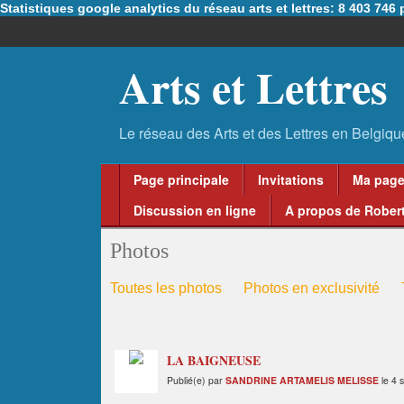
Statistiques google analytics du réseau arts et lettres: 8 403 74
Arts et Lettres
Page principale
Invitations
Ma pag
Discussion en ligne
A propos de Robert
Photos
Toutes les photos
Photos en exclusivité
LA BAIGNEUSE
Publié(e) par
SANDRINE ARTAMELIS MELISSE
le 4 