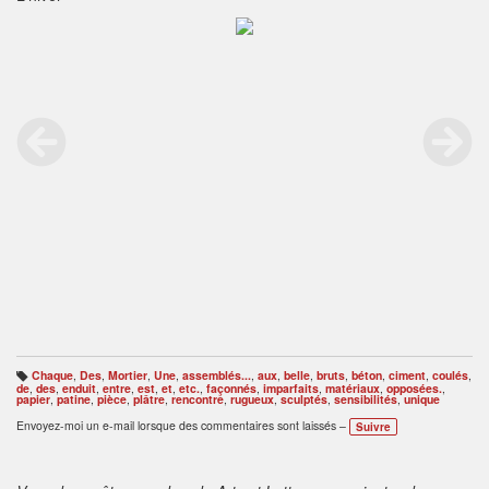
Chaque
,
Des
,
Mortier
,
Une
,
assemblés...
,
aux
,
belle
,
bruts
,
béton
,
ciment
,
coulés
,
B
de
,
des
,
enduit
,
entre
,
est
,
et
,
etc.
,
façonnés
,
imparfaits
,
matériaux
,
opposées.
,
ali
papier
,
patine
,
pièce
,
plâtre
,
rencontre
,
rugueux
,
sculptés
,
sensibilités
,
unique
s
e
Envoyez-moi un e-mail lorsque des commentaires sont laissés –
Suivre
s
: