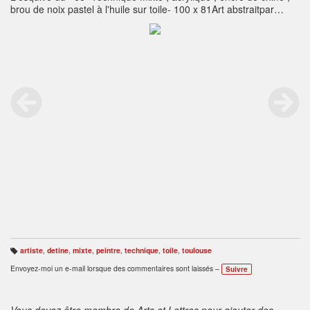
brou de noix pastel à l'huile sur toile- 100 x 81Art abstraitpar
Detine Artiste Peintre Toulouse
artiste
,
detine
,
mixte
,
peintre
,
technique
,
toile
,
toulouse
B
ali
Envoyez-moi un e-mail lorsque des commentaires sont laissés –
Suivre
s
e
s
:
Vous devez être membre de Arts et Lettres pour ajouter des