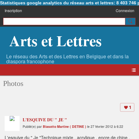
Statistiques google analytics du réseau arts et lettres: 8 403 74
Inscription
Connexion
Arts et Lettres
Photos
1
L'ESQUIVE DU " JE "
Publié(e) par
Biasotto Martine ( DETINE )
le 27 février 2012 à 6:22
L'esquive du " Je "Technique mixte , acrylique , encre de chine ,