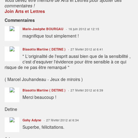
commentaires !
Join Arts et Lettres
Commentaires
Marie-Josèphe BOURGAU
16 juin 2012 at 12:15
magnifique tout simplement !
Biasotto Martine ( DETINE )
27 février 2012 at 6:41
" L'originalité de l'esprit aussi bien que de la sensibilité ,
c'est d'esquiver l'évidence pour être sensible à ce qui
risque de ne pas être remarqué "
( Marcel Jouhandeau - Jeux de miroirs )
Biasotto Martine ( DETINE )
27 février 2012 at 6:39
Merci beaucoup !
Detine
Gohy Adyne
27 février 2012 at 6:34
Superbe, félicitations.