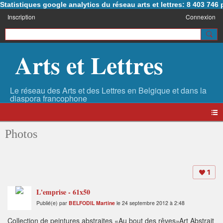
Statistiques google analytics du réseau arts et lettres: 8 403 74
Inscription
Connexion
Arts et Lettres
Photos
1
L'emprise - 61x50
Publié(e) par
BELFODIL Martine
le 24 septembre 2012 à 2:48
Collection de peintures abstraites «Au bout des rêves»Art Abstrait