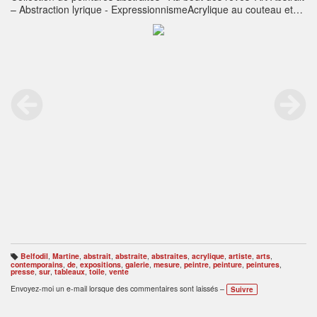
– Abstraction lyrique - ExpressionnismeAcrylique au couteau et
pinceauSupport Toile agrafée sur châssis boisBords peints, prêt à
poser avec fixationsVerni 2 couches,Toile datée, signée et
contresignée au dosFacture, certificat d’authenticité et
d’unicitéLivraison très soignéeEnvoi en Colissimo
recommandéPossibilité de remise en mains propresCotation
agréée DrouotSite officiel :
http://www.mapeinturesurtoile.com
Belfodil
,
Martine
,
abstrait
,
abstraite
,
abstraites
,
acrylique
,
artiste
,
arts
,
B
contemporains
,
de
,
expositions
,
galerie
,
mesure
,
peintre
,
peinture
,
peintures
,
ali
presse
,
sur
,
tableaux
,
toile
,
vente
s
e
Envoyez-moi un e-mail lorsque des commentaires sont laissés –
Suivre
s
: