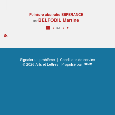
Peinture abstraite ESPERANCE
BELFODIL Martine
par
sur
1
2
2
S
ui
v
a
R
n
S
t
S
Signaler un problème
|
Conditions de service
© 2026 Arts et Lettres
Propulsé par