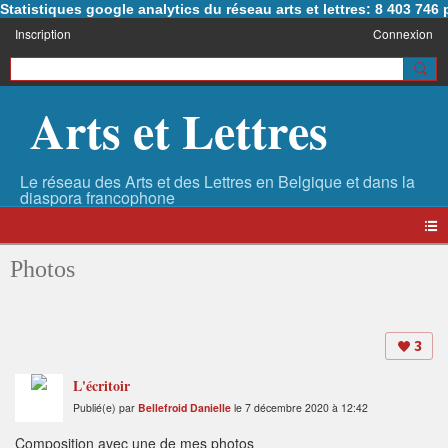
Statistiques google analytics du réseau arts et lettres: 8 403 74
Inscription
Connexion
Arts et Lettres
Photos
3
L'écritoir
Publié(e) par
Bellefroid Danielle
le 7 décembre 2020 à 12:42
Composition avec une de mes photos