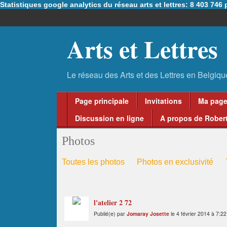
Statistiques google analytics du réseau arts et lettres: 8 403 74
Arts et Lettres
Page principale
Invitations
Ma pag
Discussion en ligne
A propos de Robert
Photos
Toutes les photos
Photos en exclusivité
l'atelier 2 72
Publié(e) par
Jomaray Josette
le 4 février 2014 à 7:22