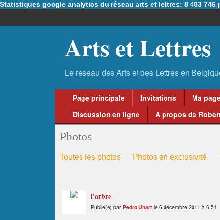
Statistiques google analytics du réseau arts et lettres: 8 403 74
Arts et Lettres
Page principale
Invitations
Ma pag
Discussion en ligne
A propos de Robert
Photos
Toutes les photos
Photos en exclusivité
l'arbre
Publié(e) par
Pedro Uhart
le 6 décembre 2011 à 6:51