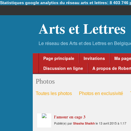
Statistiques google analytics du réseau arts et lettres: 8 403 74
Arts et Lettres
Page principale
Invitations
Ma pag
Discussion en ligne
A propos de Robert
Photos
Toutes les photos
Photos en exclusivité
l'amour en cage 3
Publié(e) par
Shasha Shaikh
le 13 avril 2015 à 1:17