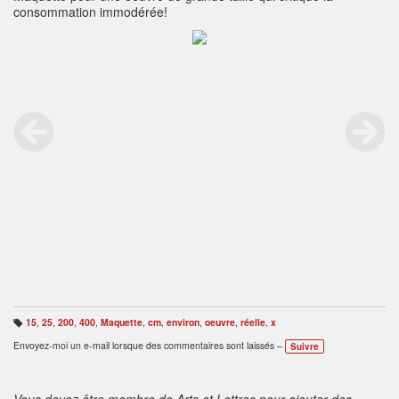
consommation immodérée!
15
,
25
,
200
,
400
,
Maquette
,
cm
,
environ
,
oeuvre
,
réelle
,
x
B
ali
Envoyez-moi un e-mail lorsque des commentaires sont laissés –
Suivre
s
e
s
:
Vous devez être membre de Arts et Lettres pour ajouter des