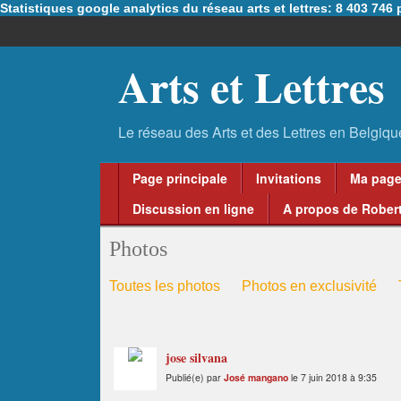
Statistiques google analytics du réseau arts et lettres: 8 403 74
Arts et Lettres
Page principale
Invitations
Ma pag
Discussion en ligne
A propos de Robert
Photos
Toutes les photos
Photos en exclusivité
jose silvana
Publié(e) par
José mangano
le 7 juin 2018 à 9:35