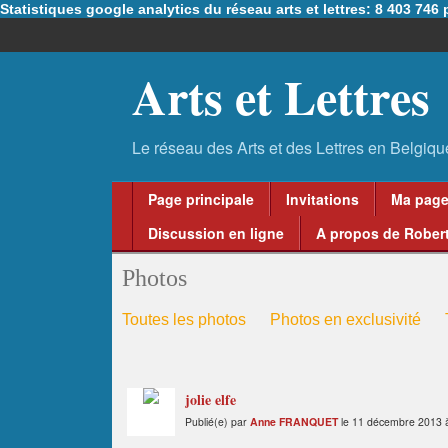
Statistiques google analytics du réseau arts et lettres: 8 403 74
Arts et Lettres
Page principale
Invitations
Ma pag
Discussion en ligne
A propos de Robert
Photos
Toutes les photos
Photos en exclusivité
jolie elfe
Publié(e) par
Anne FRANQUET
le 11 décembre 2013 