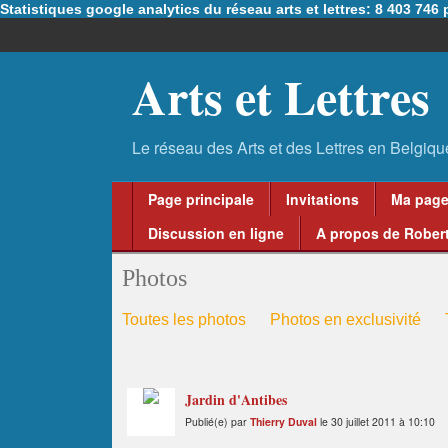
Statistiques google analytics du réseau arts et lettres: 8 403 74
Arts et Lettres
Page principale
Invitations
Ma pag
Discussion en ligne
A propos de Robert
Photos
Toutes les photos
Photos en exclusivité
Jardin d'Antibes
Publié(e) par
Thierry Duval
le 30 juillet 2011 à 10:10