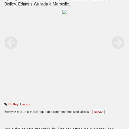
Biolley. Editions Wallada à Marseille.
Biolley
,
Luezior
B
ali
Envoyez-moi un e-mail lorsque des commentaires sont laissés –
Suivre
s
e
s
:
Vous devez être membre de Arts et Lettres pour ajouter des