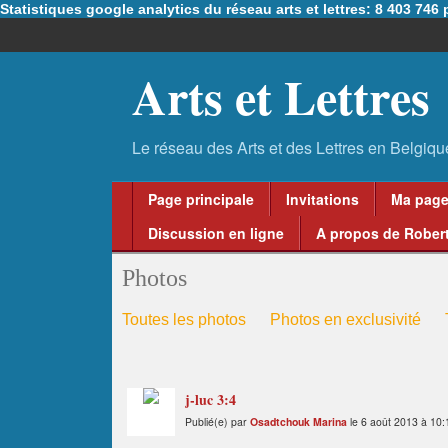
Statistiques google analytics du réseau arts et lettres: 8 403 74
Arts et Lettres
Page principale
Invitations
Ma pag
Discussion en ligne
A propos de Robert
Photos
Toutes les photos
Photos en exclusivité
j-luc 3:4
Publié(e) par
Osadtchouk Marina
le 6 août 2013 à 10: