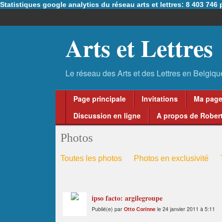
Statistiques google analytics du réseau arts et lettres: 8 403 74
Arts et Lettres
Page principale
Invitations
Ma pag
Discussion en ligne
A propos de Robert
Photos
Toutes les photos
Photos en exclusivité
ipso facto: argilegroupe
Publié(e) par
Otto Corinne
le 24 janvier 2011 à 5:11