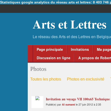
Statistiques google analytics du réseau arts et lettres: 8 403 74
Arts et Lettres
Page principale
Invitations
Ma pag
Discussion en ligne
A propos de Robert
Photos
Toutes les photos
Photos en exclusivité
Invitation au voyage VII 100x65 Technique 
Publié(e) par
Al oumami
le 27 juin 2012 à 2:35