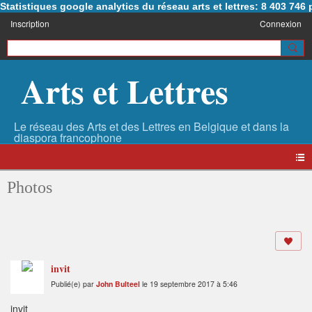
Statistiques google analytics du réseau arts et lettres: 8 403 74
Inscription
Connexion
Arts et Lettres
Photos
invit
Publié(e) par
John Bulteel
le 19 septembre 2017 à 5:46
invit