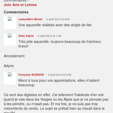
Join Arts et Lettres
Commentaires
Lansardière Michel
4 août 2013 at 9:20
Une aquarelle réalisée avec des doigts de fée
Gohy Adyne
4 août 2013 at 7:48
Très jolie aquarelle, toujours beaucoup de fraîcheur,
bravo!
Amicalement.
Adyne
Françoise BUISSON
4 août 2013 at 5:36
Merci à tous pour vos appréciations, elles m'aident
beaucoup.
Ce sont des digitales en effet. J'ai tellement l'habitude d'en voir
quand je vais dans les Vosges ou les Alpes que je ne pensais pas
à les peindre, ou n'osait pas. Et ma fois, je ne suis pas trop
mécontente du rendu. Le sujet se prêtait bien au travail dans le
mouillé.