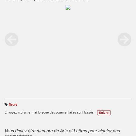
fleurs
B
ali
Envoyez-moi un e-mail lorsque des commentaires sont laissés –
Suivre
s
e
s
:
Vous devez être membre de Arts et Lettres pour ajouter des
commentaires !