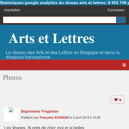
Statistiques google analytics du réseau arts et lettres: 8 403 74
Inscription
Connexion
Arts et Lettres
Photos
4
Impression Vosgienne
Publié(e) par
Françoise BUISSON
le 3 août 2013 à 10:20
Les Vosges. Si près de chez moi et si belles.