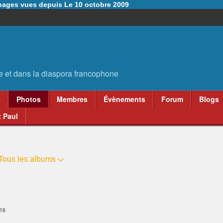
6 pages vues depuis Le 10 octobre 2009
e
Photos
Membres
Évènements
Forum
Blogs
 Paul
Tous les albums
:16