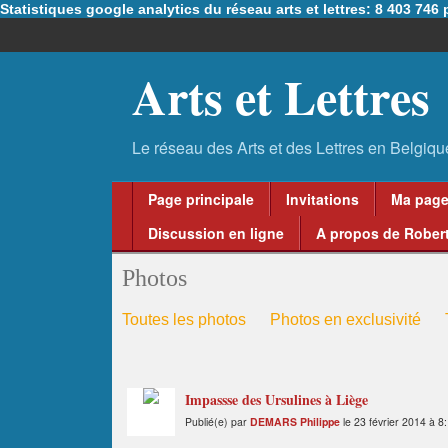
Statistiques google analytics du réseau arts et lettres: 8 403 74
Arts et Lettres
Page principale
Invitations
Ma pag
Discussion en ligne
A propos de Robert
Photos
Toutes les photos
Photos en exclusivité
Impassse des Ursulines à Liège
Publié(e) par
DEMARS Philippe
le 23 février 2014 à 8